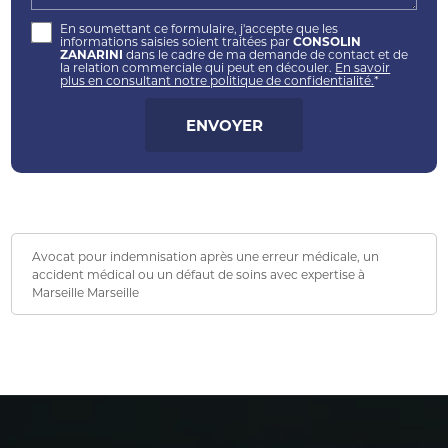
En soumettant ce formulaire, j'accepte que les
informations saisies soient traitées par
CONSOLIN
ZANARINI
dans le cadre de ma demande de contact et de
la relation commerciale qui peut en découler.
En savoir
plus en consultant notre politique de confidentialité.
*
Avocat pour indemnisation après une erreur médicale, un
accident médical ou un défaut de soins avec expertise à
Marseille Marseille